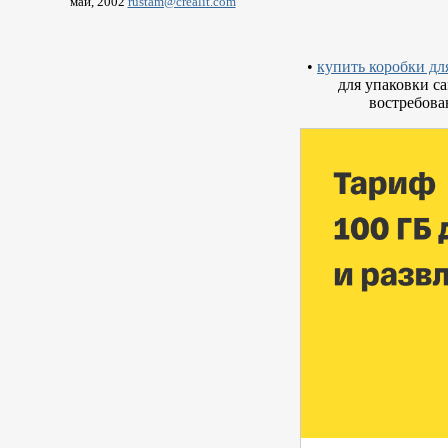
май, 2002
rustam@crealit.com
•
купить коробки дл
для упаковки с
востребова