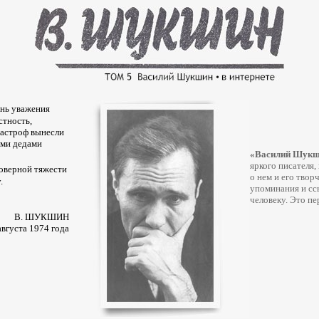
ень уважения
стность,
тастроф вынесли
ими дедами
«Василий Шукши
яркого писателя,
моверной тяжести
о нем и его твор
.
упоминания и сс
человеку. Это п
В. ШУКШИН
августа 1974 года