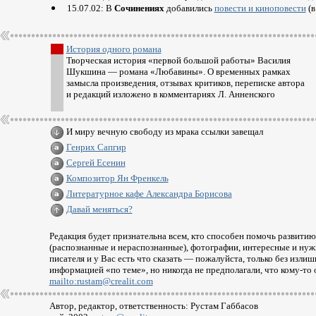
15.07.02: В
Сочинениях
добавились
повести и киноповести
(в
История одного романа
Творческая история «первой большой работы» Василия
Шукшина — романа «Любавины». О временных рамках
замысла произведения, отзывах критиков, переписке автора
и редакций изложено в комментариях Л. Анненского
И миру вечную свободу из мрака ссылки завещал
Генрих Сапгир
Сергей Есенин
Композитор Ян Френкель
Литературное кафе Александра Борисова
Давай меняться?
Редакция будет признательна всем, кто способен помочь развити
(распознанные и нераспознанные), фотографии, интересные и нужн
писателя и у Вас есть что сказать — пожалуйста, только без изли
информацией «по теме», но никогда не предполагали, что
кому-то
о
mailto:rustam@crealit.com
Автор, редактор, ответственность: Рустам Габбасов