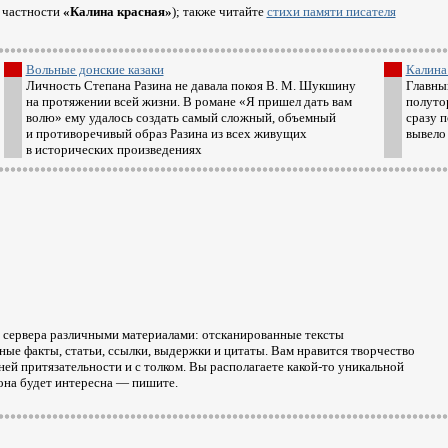
 частности
«Калина красная»
); также читайте
стихи памяти писателя
Вольные донские казаки
Калина
Личность Степана Разина не давала покоя В. М. Шукшину
Главный
на протяжении всей жизни. В романе «Я пришел дать вам
полуто
волю» ему удалось создать самый сложный, объемный
сразу п
и противоречивый образ Разина из всех живущих
вывело
в исторических произведениях
ю сервера различными материалами: отсканированные тексты
ые факты, статьи, ссылки, выдержки и цитаты. Вам нравится творчество
шней притязательности и с толком. Вы располагаете
какой-то
уникальной
на будет интересна — пишите.