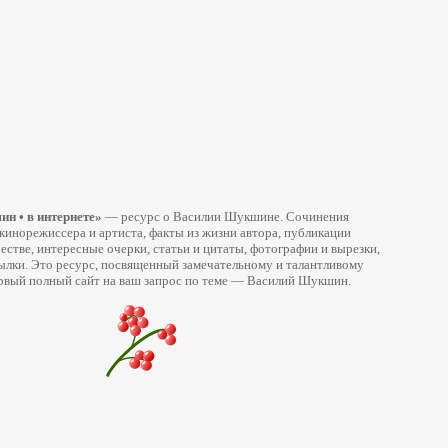
н • в интернете»
— ресурс о Василии Шукшине. Сочинения
 кинорежиссера и артиста, факты из жизни автора, публикации
честве, интересные очерки, статьи и цитаты, фотографии и вырезки,
ылки. Это ресурс, посвященный замечательному и талантливому
ервый полный сайт на ваш запрос по теме — Василий Шукшин.