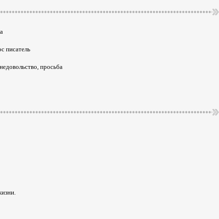
а
ос писатель
недовольство, просьба
жизни.