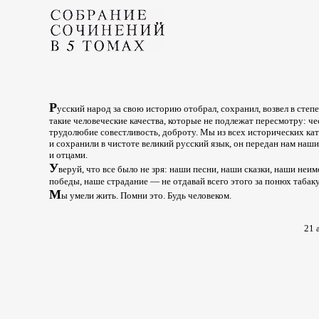
Р
усский народ за свою историю отобрал, сохранил, возвел в степ
такие человеческие качества, которые не подлежат пересмотру: че
трудолюбие совестливость, доброту. Мы из всех исторических ка
и сохранили в чистоте великий русский язык, он передан нам наш
и отцами.
У
веруй, что все было не зря: наши песни, наши сказки, наши неи
победы, наше страдание — не отдавай всего этого за понюх табаку
М
ы умели жить. Помни это. Будь человеком.
21 