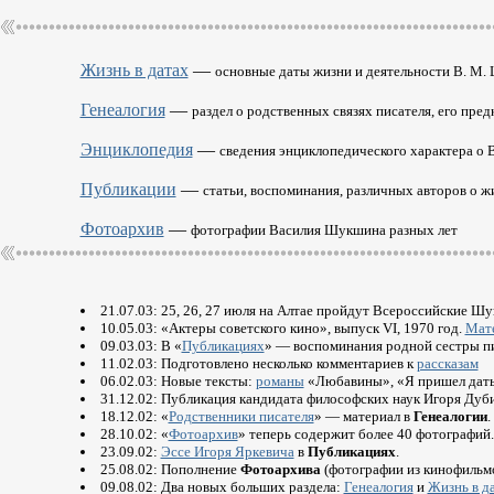
Жизнь в датах
—
основные даты жизни и деятельности В. М
Генеалогия
—
раздел о родственных связях писателя, его пред
Энциклопедия
—
сведения энциклопедического характера о
Публикации
—
статьи, воспоминания, различных авторов о ж
Фотоархив
—
фотографии Василия Шукшина разных лет
21.07.03: 25, 26, 27 июля на Алтае пройдут Всероссийские Ш
10.05.03: «Актеры советского кино», выпуск VI, 1970 год.
Мат
09.03.03: В «
Публикациях
» — воспоминания родной сестры п
11.02.03: Подготовлено несколько комментариев к
рассказам
06.02.03: Новые тексты:
романы
«Любавины», «Я пришел дать
31.12.02: Публикация кандидата философских наук Игоря Ду
18.12.02: «
Родственники писателя
» — материал в
Генеалогии
.
28.10.02: «
Фотоархив
» теперь содержит более 40 фотографий
23.09.02:
Эссе Игоря Яркевича
в
Публикациях
.
25.08.02: Пополнение
Фотоархива
(фотографии из кинофильм
09.08.02: Два новых больших раздела:
Генеалогия
и
Жизнь в д