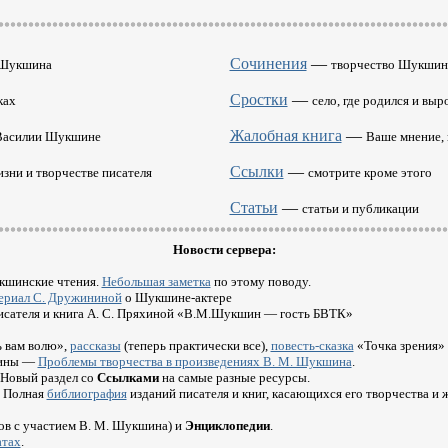
Сочинения
—
. Шукшина
творчество Шукшин
Сростки
—
ках
село, где родился и выр
Жалобная книга
—
 Василии Шукшине
Ваше мнение, 
Ссылки
—
изни и творчестве писателя
смотрите кроме этого
Статьи
—
статьи и публикации
Новости сервера:
укшинские чтения.
Небольшая заметка
по этому поводу.
ериал С. Дружининой
о Шукшине-актере
исателя и книга А. С. Пряхиной «В.М.Шукшин — гость БВТК»
 вам волю»,
рассказы
(теперь практически все),
повесть-сказка
«Точка зрения»
бины —
Проблемы творчества в произведениях В. М. Шукшина
.
 Новый раздел со
Ссылками
на самые разные ресурсы.
. Полная
библиография
изданий писателя и книг, касающихся его творчества и 
ов с участием В. М. Шукшина) и
Энциклопедии
.
атах
.