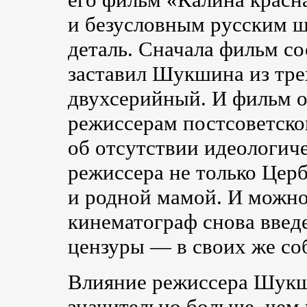
и безусловным русским ш
деталь. Сначала фильм со
заставил Шукшина из тре
двухсерийный. И фильм от
режиссерам постсоветског
об отсутствии идеологиче
режиссера не только Цер
и родной мамой. И можно 
кинематограф снова введ
цензуры — в своих же со
Влияние режиссера Шукш
значительно больше, че