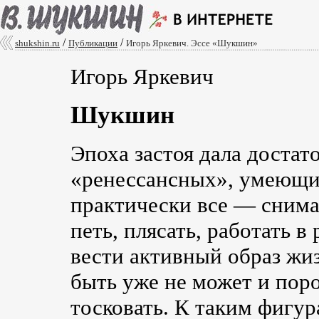
/
/
shukshin.ru
Публикации
Игорь Яркевич. Эссе «Шукшин»
Игорь Яркевич
Шукшин
Эпоха застоя дала достат
«ренессансных», умеющих
практически все — снимат
петь, плясать, работать 
вести активный образ жиз
быть уже не может и пор
тосковать. К таким фиг