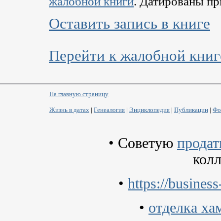
жалобной книги
. Датированы пр
Оставить запись в книге
Перейти к жалобной книг
На главную страницу
Жизнь в датах
|
Генеалогия
|
Энциклопедия
|
Публикации
|
Фо
•
Советую
продат
колл
•
https://business
•
отделка ха