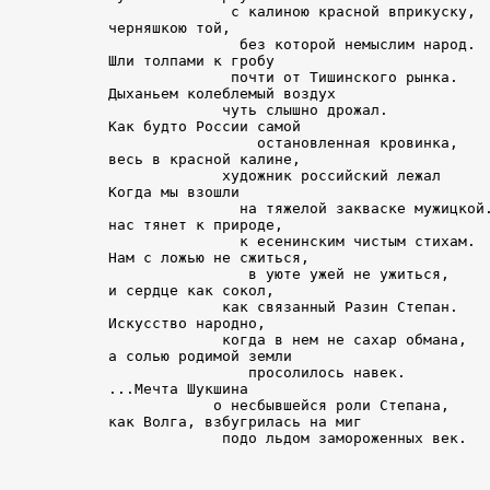
              с калиною красной вприкуску,

черняшкою той,

               без которой немыслим народ.

Шли толпами к гробу

              почти от Тишинского рынка.

Дыханьем колеблемый воздух

             чуть слышно дрожал.

Как будто России самой

                 остановленная кровинка,

весь в красной калине,

             художник российский лежал

Когда мы взошли

               на тяжелой закваске мужицкой.
нас тянет к природе,

               к есенинским чистым стихам.

Нам с ложью не сжиться,

                в уюте ужей не ужиться,

и сердце как сокол,

             как связанный Разин Степан.

Искусство народно,

             когда в нем не сахар обмана,

а солью родимой земли

                просолилось навек.

...Мечта Шукшина

            о несбывшейся роли Степана,

как Волга, взбугрилась на миг
