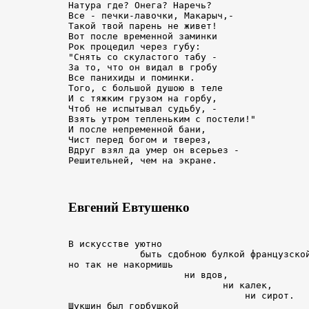
Натура где? Онега? Наречь?

Все - печки-лавочки, Макарыч,-

Такой твой парень не живет!

Вот после временной заминки

Рок процедил через губу:

"Снять со скуластого табу -

За то, что он видал в гробу

Все панихиды и поминки.

Того, с большой душою в теле

И с тяжким грузом на горбу,

Чтоб не испытывал судьбу, -

Взять утром тепленьким с постели!"

И после непременной бани,

Чист перед богом и тверез,

Вдруг взял да умер он всерьез -

Евгений Евтушенко
В искусстве уютно

             быть сдобною булкой французской
но так не накормишь

                     ни вдов,

                            ни калек,

                                ни сирот.

Шукшин был горбушкой
