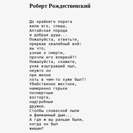
Роберт Рождественский
До крайнего порога

вели его, спеша,

Алтайская порода

и добрая душа...

Пожалуйста, ответьте,

прервав хвалебный вой:

вы что,

узнав о смерти,

прочли его впервой?!

Пожалуйста, скажите,

уняв взыгравший пыл,

неужто он

при жизни

хоть в чем-то хуже был?!

Убийственно жестоки,

намеренно горьки

посмертные

восторги,

надгробные

дружки.

Столбы словесной пыли

и фимиамный дым...

А где ж вы раньше были,

когда он был
