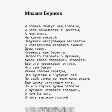
Михаил Борисов
И облака плывут над головой,

И небо обнимается с Пикетом,

А мне опять

На круче вековой

Недужить наступающим рассветом.

В настроенной сторожко тишине

Душа горит,

Корежась как береста.

Непросто говорить о Шукшине,

Живое слово подобрать непросто.

Все это происходит оттого,

Что сам бывал

Раним слепым зарядом,

Что бунтари и "чудики" его

По всей земле со мною жили рядом.

Еще держу связующую нить,

Но и о спуске думаю отлогом.

О Шукшине непросто говорить,

О нем бы петь
