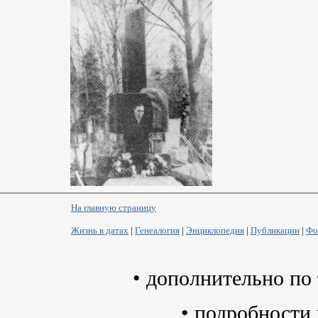
На главную страницу
Жизнь в датах
|
Генеалогия
|
Энциклопедия
|
Публикации
|
Фо
•
дополнительно по 
• подробности