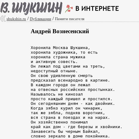
/
/
shukshin.ru
Публикации
Памяти писателя
Андрей Вознесенский
Хоронила Москва Шукшина,

хоронила художника, то есть

хоронила страна мужика

и активную совесть.

Он лежал под цветами на треть,

недоступный отныне.

Он свою удивленную смерть

предсказал всенародно в картине.

В каждом городе он лежал

на отвесных российских простынках.

Называлось не кинозал

просто каждый пришел и простился.

Он сегодняшним дням - как двойник.

Когда зябко курил он чинарик,

так же зябла, подняв воротник,

вся страна в поездах и на нарах.

Он хозяйственно понимал

край как дом - где березы и хвойники.

Занавесить бы черным Байкал,
