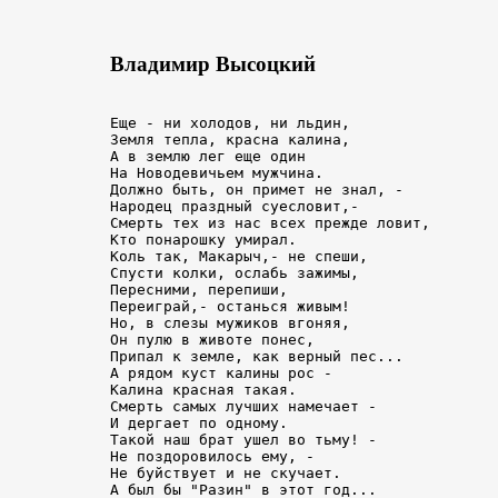
Владимир Высоцкий
Еще - ни холодов, ни льдин,

Земля тепла, красна калина,

А в землю лег еще один

На Новодевичьем мужчина.

Должно быть, он примет не знал, -

Народец праздный суесловит,-

Смерть тех из нас всех прежде ловит,

Кто понарошку умирал.

Коль так, Макарыч,- не спеши,

Спусти колки, ослабь зажимы,

Пересними, перепиши,

Переиграй,- останься живым!

Но, в слезы мужиков вгоняя,

Он пулю в животе понес,

Припал к земле, как верный пес...

А рядом куст калины рос -

Калина красная такая.

Смерть самых лучших намечает -

И дергает по одному.

Такой наш брат ушел во тьму! -

Не поздоровилось ему, -

Не буйствует и не скучает.

А был бы "Разин" в этот год...
