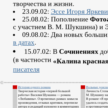
творчества и жизни.
23.09.02:
Эссе Игоря Яркеви
25.08.02: Пополнение
Фото
с участием В. М. Шукшина) и
09.08.02: Два новых больши
в датах
.
15.07.02: В
Сочинениях
до
(в частности
«Калина красна
писателя
История одного романа
Вольные донски
Творческая история «первой большой
Личность Степан
работы» Василия Шукшина — романа
М. Шукшину на 
«Любавины». О временных рамках замысла
В романе «Я пр
произведения, отзывах критиков, переписке
удалось создат
автора и редакций изложено в комментариях
и противоречив