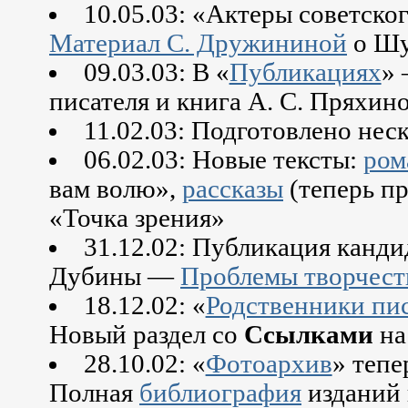
10.05.03: «Актеры советског
Материал С. Дружининой
о Шу
09.03.03: В «
Публикациях
» 
писателя и книга А. С. Прях
11.02.03: Подготовлено нес
06.02.03: Новые тексты:
ром
вам волю»,
рассказы
(теперь пр
«Точка зрения»
31.12.02: Публикация канд
Дубины —
Проблемы творчест
18.12.02: «
Родственники пи
Новый раздел со
Ссылками
на
28.10.02: «
Фотоархив
» тепе
Полная
библиография
изданий 