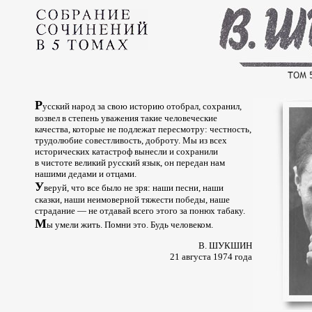
Р
усский народ за свою историю отобрал, сохранил,
возвел в степень уважения такие человеческие
качества, которые не подлежат пересмотру: честность,
трудолюбие совестливость, доброту. Мы из всех
исторических катастроф вынесли и сохранили
в чистоте великий русский язык, он передан нам
нашими дедами и отцами.
У
веруй, что все было не зря: наши песни, наши
сказки, наши неимоверной тяжести победы, наше
страдание — не отдавай всего этого за понюх табаку.
М
ы умели жить. Помни это. Будь человеком.
В. ШУКШИН
21 августа 1974 года