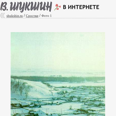
/
/
shukshin.ru
Сростки
Фото 1