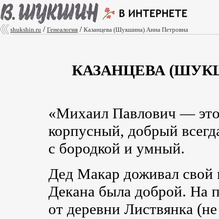
/
/
shukshin.ru
Генеалогия
Казанцева (Шукшина) Анна Петровна
КАЗАНЦЕВА (ШУК
«Михаил Павлович — это
корпусный, добрый всегд
с бородкой и умный.
Дед Макар доживал свой в
Декана была доброй. На п
от деревни Листвянка (не