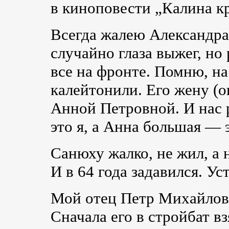
в киноповести „Калина кр
Всегда жалею Александра
случайно глаза выжег, н
все на фронте. Помню, на
калейтонили. Его жену (он
Анной Петровной. И нас 
это я, а Анна большая — 
Санюху жалко, не жил, а 
И в 64 года задавился. Ус
Мой отец Петр Михайлови
Сначала его в стройбат вз