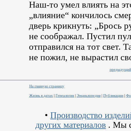
Наш-то
умел влиять на это
„влияние“ кончилось смер
дверь крикнуть: „Брось р
не соображал. Пустил пу
отправился на тот свет. 
не пожил, не вырастил св
предыдущий
На главную страницу
Жизнь в датах
|
Генеалогия
|
Энциклопедия
|
Публикации
|
Фо
•
Производство издели
других материалов
. Мы с