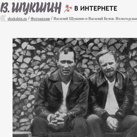
/
/
shukshin.ru
Фотоархив
Василий Шукшин и Василий Белов. Вологодская