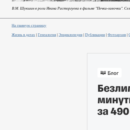
В.М. Шукшин в роли Ивана Расторгуева в фильме "Печки-лавочки". Се
На главную страницу
Жизнь в датах
|
Генеалогия
|
Энциклопедия
|
Публикации
|
Фотоархив
|