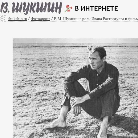
/
/
shukshin.ru
Фотоархив
В.М. Шукшин в роли Ивана Расторгуева в фильм