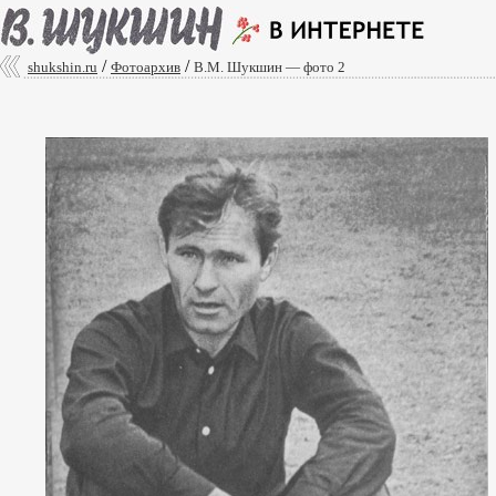
/
/
shukshin.ru
Фотоархив
В.М. Шукшин — фото 2