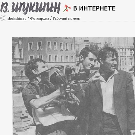
/
/
shukshin.ru
Фотоархив
Рабочий момент