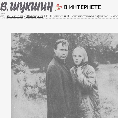
/
/
shukshin.ru
Фотоархив
В. Шукшин и Н. Белохвостикова в фильме "У озе