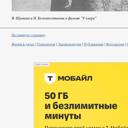
В. Шукшин и Н. Белохвостикова в фильме "У озера"
На главную страницу
Жизнь в датах
|
Генеалогия
|
Энциклопедия
|
Публикации
|
Фотоархив
|