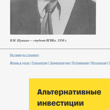
В.М. Шукшин — студент ВГИКа. 1958 г.
На главную страницу
Жизнь в датах
|
Генеалогия
|
Энциклопедия
|
Публикации
|
Фотоархив
|