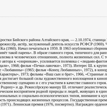
остки Бийского района Алтайского края, — 2.10.1974, станица 
орежиссёр, актёр, заслуженный деятель искусств РСФСР (1969). 
а (1960). Начал печататься в 1959. В 1963 опубликовал сборник
ёт такой парень». В образе главного героя, типичного для ран
ализма в человеческих отношениях, полнота жизненных сил. С т
е автора к «озорникам», усиливается полемика с «людьми-фант
дали», 1968; фильм «Печки-лавочки», 1973). Интерес Ш. к кру
е «Любавины» (1965; фильм «Конец Любавиных», 1972), в кинор
«Характеры», 1973; фильмы «Ваш сын и брат», 1966, «Странные 
я достигает большой силы художественного воплощения в киноп
твенному сценарию и с его участием в качестве главного героя.
 Родину» и др. Режиссёрскую манеру Ш. отличают реалистическа
тическим восприятием родной природы и людей, живущих в един
циональных и социально-психологических типов, внимание к ку
сть происходящих жизненных процессов. Государственная пре
 (1971). Ленинская премия (1976, посмертно). Награжден орден