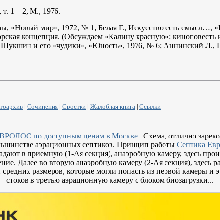
, т.
1—2
, М., 1976.
озы, «Новый мир», 1972, № 1; Белая Г., Искусство есть смысл…, 
орская концепция. (Обсуждаем «Калину красную»: киноповесть
й Шукшин и его «чудики», «Юность», 1976, № 6; Аннинский Л., 
тоархив
|
Сочинения
|
Сростки
|
Жалобная книга
|
Ссылки
ЕВРОЛОС по доступным ценам в Москве
. Схема, отлично зарек
ольшинстве аэрационных септиков. Принцип работы
Септика Евр
адают в приемную (1-Ая секция), анаэробную камеру, здесь про
ние. Далее во вторую анаэробную камеру (2-Ая секция), здесь 
 средних размеров, которые могли попасть из первой камеры и э
стоков в третью аэрационную камеру с блоком биозагрузки...