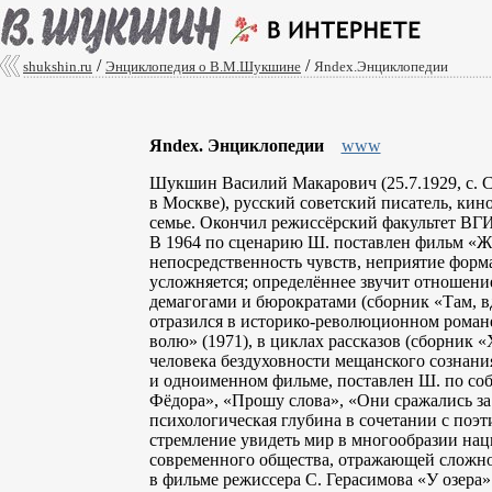
/
/
shukshin.ru
Энциклопедия о В.М.Шукшине
Яndex.Энциклопедии
Яndex. Энциклопедии
www
Шукшин Василий Макарович (25.7.1929, с. Ср
в Москве), русский советский писатель, кин
семье. Окончил режиссёрский факультет ВГИК
В 1964 по сценарию Ш. поставлен фильм «Жив
непосредственность чувств, неприятие форм
усложняется; определённее звучит отношени
демагогами и бюрократами (сборник «Там, в
отразился в историко-революционном роман
волю» (1971), в циклах рассказов (сборник 
человека бездуховности мещанского сознани
и одноименном фильме, поставлен Ш. по собс
Фёдора», «Прошу слова», «Они сражались за
психологическая глубина в сочетании с поэ
стремление увидеть мир в многообразии на
современного общества, отражающей сложно
в фильме режиссера С. Герасимова «У озера»