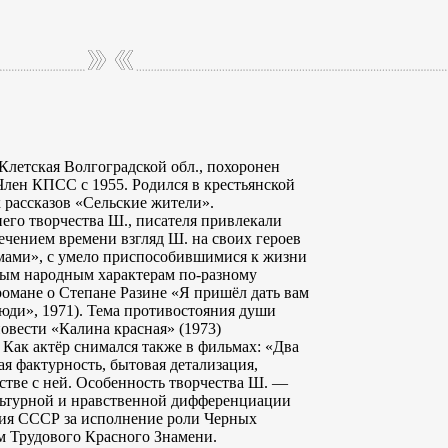
Клетская Волгоградской обл., похоронен
Член КПСС с 1955. Родился в крестьянской
 рассказов «Сельские жители».
него творчества Ш., писателя привлекали
ечением времени взгляд Ш. на своих героев
омами», с умело приспособившимися к жизни
пным народным характерам по-разному
омане о Степане Разине «Я пришёл дать вам
люди», 1971). Тема противостояния души
овести «Калина красная» (1973)
 Как актёр снимался также в фильмах: «Два
я фактурность, бытовая детализация,
стве с ней. Особенность творчества Ш. —
льтурной и нравственной дифференциации
мия СССР за исполнение роли Черных
ом Трудового Красного Знамени.