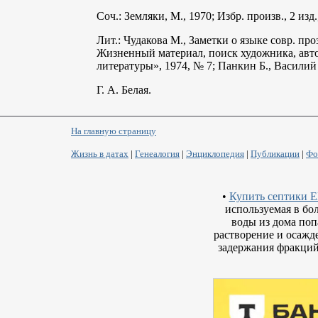
Соч.: Земляки, М., 1970; Избр. произв., 2 изд.
Лит.: Чудакова М., Заметки о языке совр. пр
Жизненный материал, поиск художника, авт
литературы», 1974, № 7; Панкин Б., Васили
Г. А. Белая.
На главную страницу
Жизнь в датах
|
Генеалогия
|
Энциклопедия
|
Публикации
|
Фо
•
Купить септики 
используемая в б
воды из дома поп
растворение и осажде
задержания фракций