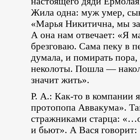
настоящего дяди Ермолая.
Жила одна: муж умер, сы
«Марья Никитична, мы за
А она нам отвечает: «Я
м
брезговаю. Сама пеку в п
думала, и помирать пора,
неколоты. Пошла — наколо
значит жить».
Р. А.:
Как-то
в компании я
протопопа Аввакума». Та
стражниками старца: «…о
и бьют». А Вася говорит: