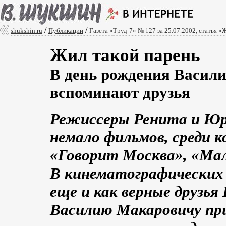
/
/
shukshin.ru
Публикации
Газета «Труд-7» № 127 за 25.07.2002, статья «
Жил такой парень
В день рождения Васил
вспоминают друзья
Режиссеры Ренита и Ю
немало фильмов, среди 
«Говорит Москва», «М
В кинематографических 
еще и как верные друзь
Василию Макаровичу пр