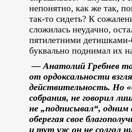
непонятно, как же так, по
так-то
сидеть? К сожален
сложилась неудачно, оста
пятилетними детишками-б
буквально поднимал их на
— Анатолий Гребнев та
от ордоксальности взгл
действительность. Но «
собрания, не говорил лиш
не „подписывал“, одним 
оберегая свое благополу
и тут уж он не солгал н