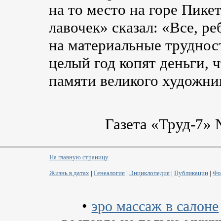
на то место на горе Пикет
лавочек» сказал: «Все, ре
на материальные труднос
целый год копят деньги, 
памяти великого художни
Газета «Труд-7» 
На главную страницу
Жизнь в датах
|
Генеалогия
|
Энциклопедия
|
Публикации
|
Фо
•
эро массаж в салоне