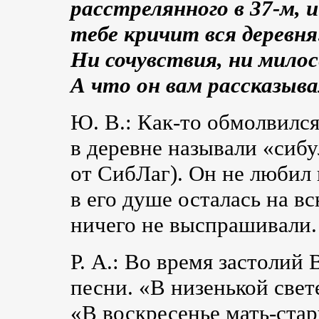
расстрелянного в
37-м
, 
тебе кричит вся деревня
Ни сочувствия, ни милос
А что он вам рассказыва
Ю. В.:
Как-то
обмолвился,
в деревне называли «сиб
от СибЛаг). Он не любил 
в его душе осталась на в
ничего не выспрашивали.
Р. А.: Во время застолий
песни. «В низенькой свет
«В воскресенье мать-ста