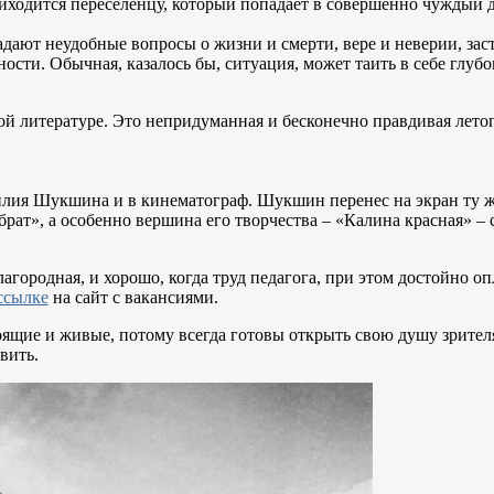
риходится переселенцу, который попадает в совершенно чуждый 
дают неудобные вопросы о жизни и смерти, вере и неверии, заст
сти. Обычная, казалось бы, ситуация, может таить в себе глуб
ой литературе. Это непридуманная и бесконечно правдивая лето
илия Шукшина и в кинематограф. Шукшин перенес на экран ту же
рат», а особенно вершина его творчества – «Калина красная» –
лагородная, и хорошо, когда труд педагога, при этом достойно опл
ссылке
на сайт с вакансиями.
ящие и живые, потому всегда готовы открыть свою душу зрителя
вить.