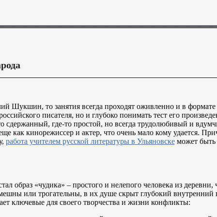
рода
ий Шукшин, то занятия всегда проходят оживленно и в формате 
ссийского писателя, но и глубоко понимать тест его произведен
-то сдержанный, где-то простой, но всегда трудолюбивый и вдум
еще как кинорежиссер и актер, что очень мало кому удается. При
у,
работа учителем русской литературы в Ульяновске
может быть 
ал образ «чудика» – простого и нелепого человека из деревни,
смешны или трогательны, в их душе скрыт глубокий внутренний 
ет ключевые для своего творчества и жизни конфликты: