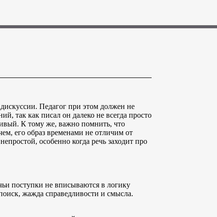
дискуссии. Педагог при этом должен не
ий, так как писал он далеко не всегда просто
чивый. К тому же, важно помнить, что
чем, его образ временами не отличим от
непростой, особенно когда речь заходит про
 чьи поступки не вписываются в логику
поиск, жажда справедливости и смысла.