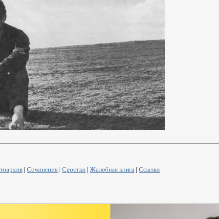
тоархив
|
Сочинения
|
Сростки
|
Жалобная книга
|
Ссылки