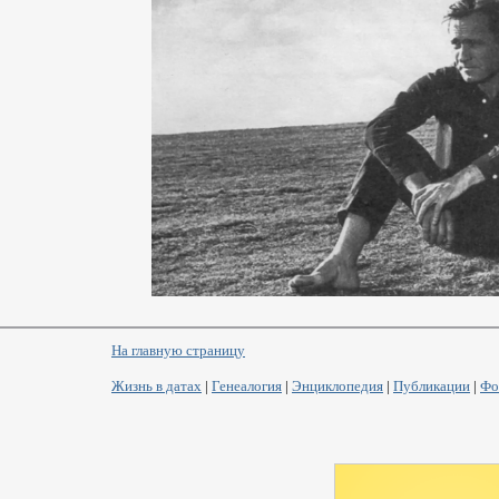
На главную страницу
Жизнь в датах
|
Генеалогия
|
Энциклопедия
|
Публикации
|
Фо