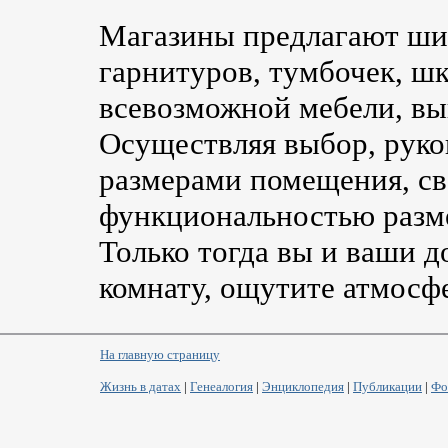
Магазины предлагают ши
гарнитуров, тумбочек, шк
всевозможной мебели, вы
Осуществляя выбор, руков
размерами помещения, с
функциональностью разме
Только тогда вы и ваши 
комнату, ощутите атмосф
На главную страницу
Жизнь в датах
|
Генеалогия
|
Энциклопедия
|
Публикации
|
Фо