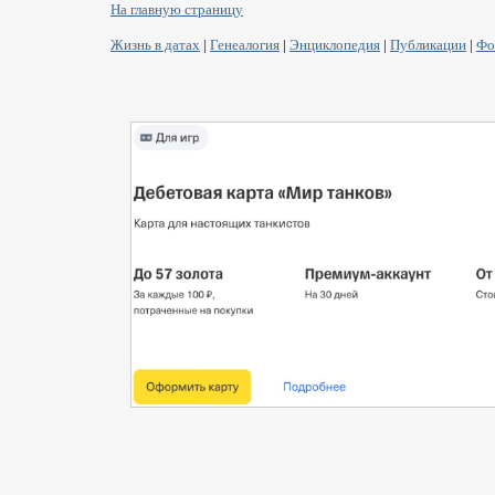
На главную страницу
Жизнь в датах
|
Генеалогия
|
Энциклопедия
|
Публикации
|
Фо