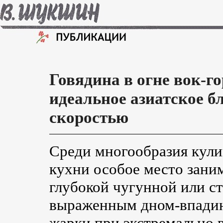
Говядина в огне вок-г
идеальное азиатское б
скоростью
Среди многообразия кул
кухни особое место зани
глубокой чугунной или ст
выраженным дном-впадин
жарки при экстремально 