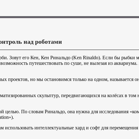
нтроль над роботами
арби. Зовут его Кен, Кен Ринальдо (Ken Rinaldo). Если бы рыбки
 возможность путешествовать по суше, не вылезая из аквариума.
ых проектов, но мы остановимся только на одном, называется о
матизированных скульптур, передвигающихся на колёсах в том н
ной целью. По словам Ринальдо, она нужна для исследования «к
tion»).
 использовать интеллектуальные хард и софт для перемещения