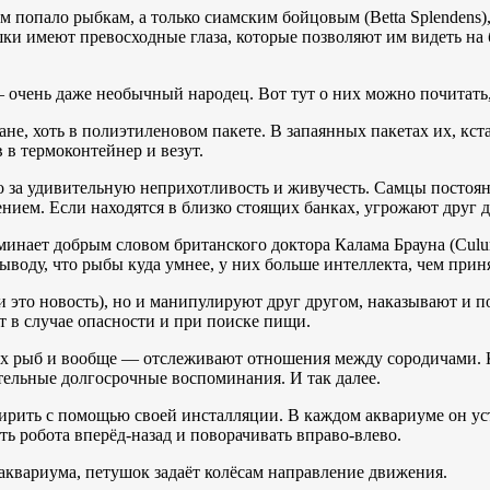
м попало рыбкам, а только сиамским бойцовым (Betta Splendens)
шки имеют превосходные глаза, которые позволяют им видеть на 
очень даже необычный народец. Вот тут о них можно почитать,
ане, хоть в полиэтиленовом пакете. В запаянных пакетах их, кст
 в термоконтейнер и везут.
 за удивительную неприхотливость и живучесть. Самцы постоян
ением. Если находятся в близко стоящих банках, угрожают друг д
минает добрым словом британского доктора Калама Брауна (Cul
 выводу, что рыбы куда умнее, у них больше интеллекта, чем прин
 и это новость), но и манипулируют друг другом, наказывают и 
 в случае опасности и при поиске пищи.
х рыб и вообще — отслеживают отношения между сородичами. 
тельные долгосрочные воспоминания. И так далее.
ширить с помощью своей инсталляции. В каждом аквариуме он у
ь робота вперёд-назад и поворачивать вправо-влево.
аквариума, петушок задаёт колёсам направление движения.