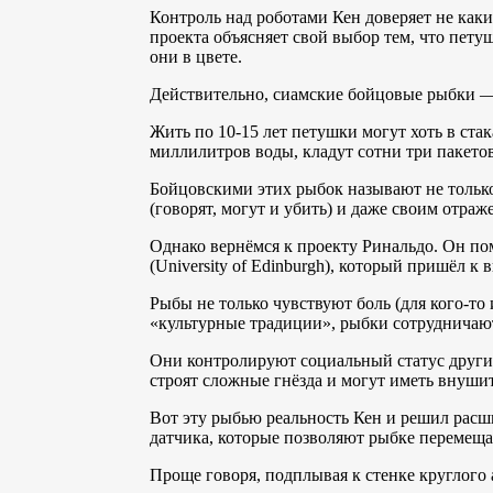
Контроль над роботами Кен доверяет не каки
проекта объясняет свой выбор тем, что пету
они в цвете.
Действительно, сиамские бойцовые рыбки — 
Жить по 10-15 лет петушки могут хоть в стак
миллилитров воды, кладут сотни три пакетов
Бойцовскими этих рыбок называют не только
(говорят, могут и убить) и даже своим отраж
Однако вернёмся к проекту Ринальдо. Он по
(University of Edinburgh), который пришёл к
Рыбы не только чувствуют боль (для кого-то
«культурные традиции», рыбки сотрудничают
Они контролируют социальный статус други
строят сложные гнёзда и могут иметь внуши
Вот эту рыбью реальность Кен и решил рас
датчика, которые позволяют рыбке перемещат
Проще говоря, подплывая к стенке круглого 