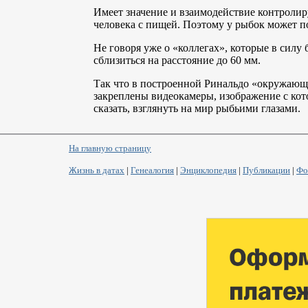
Имеет значение и взаимодействие контролир
человека с пищей. Поэтому у рыбок может по
Не говоря уже о «коллегах», которые в силу
сблизиться на расстояние до 60 мм.
Так что в построенной Ринальдо «окружающе
закреплены видеокамеры, изображение с кот
сказать, взглянуть на мир рыбьими глазами.
На главную страницу
Жизнь в датах
|
Генеалогия
|
Энциклопедия
|
Публикации
|
Фо