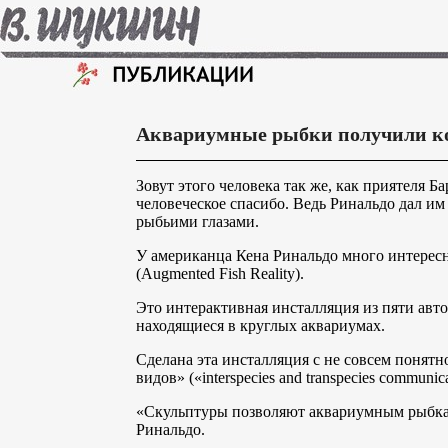
Аквариумные рыбки получили ко
Зовут этого человека так же, как приятеля Б
человеческое спасибо. Ведь Ринальдо дал им
рыбьими глазами.
У американца Кена Ринальдо много интересн
(Augmented Fish Reality).
Это интерактивная инсталляция из пяти авто
находящиеся в круглых аквариумах.
Сделана эта инсталляция с не совсем понят
видов» («interspecies and transpecies communica
«Скульптуры позволяют аквариумным рыбкам
Ринальдо.