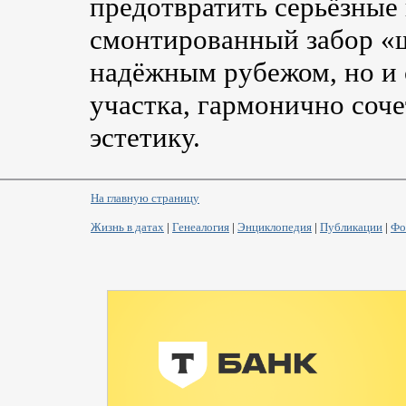
предотвратить серьёзные
смонтированный забор «ш
надёжным рубежом, но и
участка, гармонично со
эстетику.
На главную страницу
Жизнь в датах
|
Генеалогия
|
Энциклопедия
|
Публикации
|
Фо